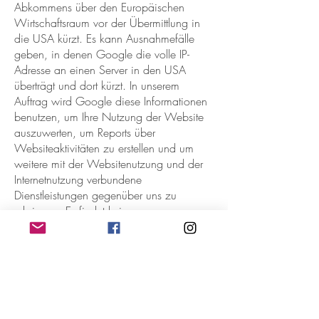
Abkommens über den Europäischen
Wirtschaftsraum vor der Übermittlung in
die USA kürzt. Es kann Ausnahmefälle
geben, in denen Google die volle IP-
Adresse an einen Server in den USA
überträgt und dort kürzt. In unserem
Auftrag wird Google diese Informationen
benutzen, um Ihre Nutzung der Website
auszuwerten, um Reports über
Websiteaktivitäten zu erstellen und um
weitere mit der Websitenutzung und der
Internetnutzung verbundene
Dienstleistungen gegenüber uns zu
erbringen. Es findet keine
Zusammenführung der von Google
Analytics übermittelten IP-Adresse mit
anderen Daten von Google statt.
Browser Plugin
Das Setzen von Cookies durch Ihren